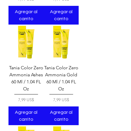
Agregar al
Agregar al
carrito
carrito
Tania Color Zero
Tania Color Zero
Ammonia Ashes
Ammonia Gold
60 Ml / 1.04 FL
60 Ml / 1.04 FL
Oz
Oz
Precio
Precio
7,99 US$
7,99 US$
Agregar al
Agregar al
carrito
carrito