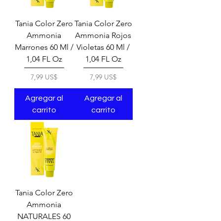
Tania Color Zero
Tania Color Zero
Ammonia
Ammonia Rojos
Marrones 60 Ml /
Violetas 60 Ml /
1,04 FL Oz
1,04 FL Oz
Precio
Precio
7,99 US$
7,99 US$
Agregar al
Agregar al
carrito
carrito
Tania Color Zero
Ammonia
NATURALES 60