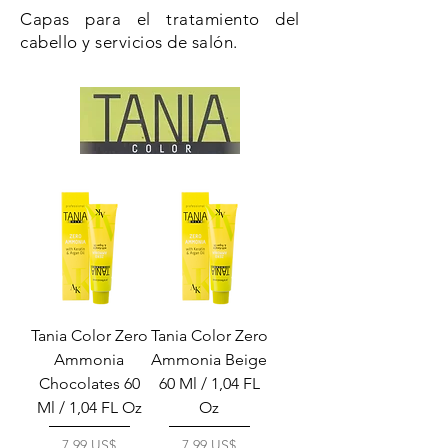
Capas para el tratamiento del
cabello y servicios de salón.
Tania Color Zero
Tania Color Zero
Ammonia
Ammonia Beige
Chocolates 60
60 Ml / 1,04 FL
Ml / 1,04 FL Oz
Oz
Precio
Precio
7,99 US$
7,99 US$