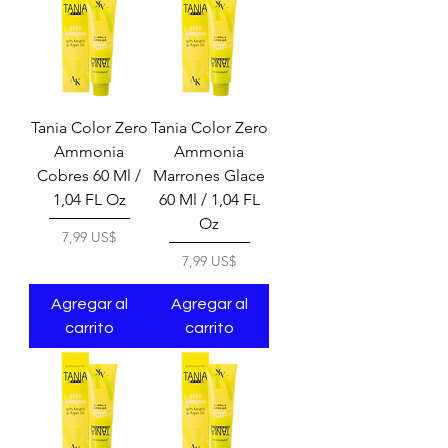
Tania Color Zero
Tania Color Zero
Ammonia
Ammonia
Cobres 60 Ml /
Marrones Glace
1,04 FL Oz
60 Ml / 1,04 FL
Oz
Precio
7,99 US$
Precio
7,99 US$
Agregar al
Agregar al
carrito
carrito